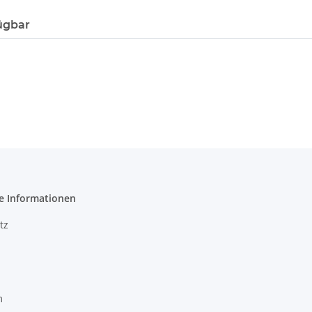
ügbar
e Informationen
tz
m