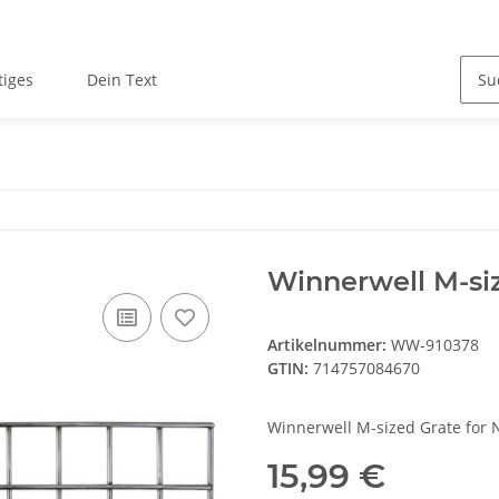
tiges
Dein Text
Winnerwell M-si
Artikelnummer:
WW-910378
GTIN:
714757084670
Winnerwell M-sized Grate for
15,99 €